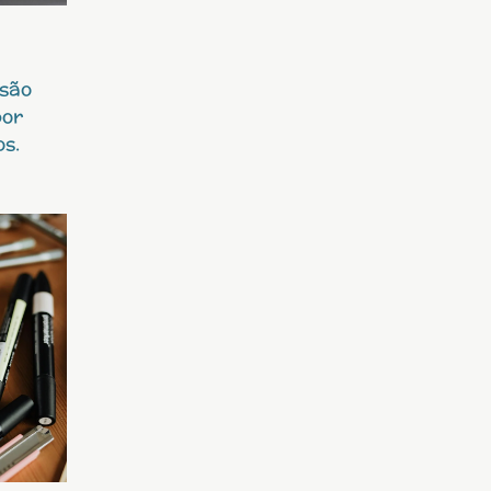
 são
por
os.