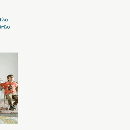
stão
 irão