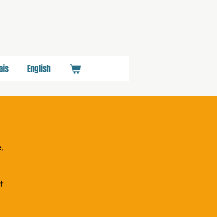
ais
English
.
t